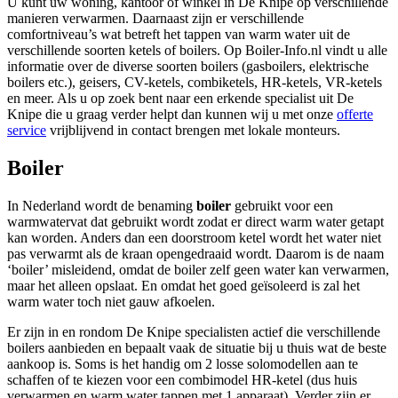
U kunt uw woning, kantoor of winkel in De Knipe op verschillende
manieren verwarmen. Daarnaast zijn er verschillende
comfortniveau’s wat betreft het tappen van warm water uit de
verschillende soorten ketels of boilers. Op Boiler-Info.nl vindt u alle
informatie over de diverse soorten boilers (gasboilers, elektrische
boilers etc.), geisers, CV-ketels, combiketels, HR-ketels, VR-ketels
en meer. Als u op zoek bent naar een erkende specialist uit De
Knipe die u graag verder helpt dan kunnen wij u met onze
offerte
service
vrijblijvend in contact brengen met lokale monteurs.
Boiler
In Nederland wordt de benaming
boiler
gebruikt voor een
warmwatervat dat gebruikt wordt zodat er direct warm water getapt
kan worden. Anders dan een doorstroom ketel wordt het water niet
pas verwarmt als de kraan opengedraaid wordt. Daarom is de naam
‘boiler’ misleidend, omdat de boiler zelf geen water kan verwarmen,
maar het alleen opslaat. En omdat het goed geïsoleerd is zal het
warm water toch niet gauw afkoelen.
Er zijn in en rondom De Knipe specialisten actief die verschillende
boilers aanbieden en bepaalt vaak de situatie bij u thuis wat de beste
aankoop is. Soms is het handig om 2 losse solomodellen aan te
schaffen of te kiezen voor een combimodel HR-ketel (dus huis
verwarmen en warm water tappen met 1 apparaat). Verder zijn er