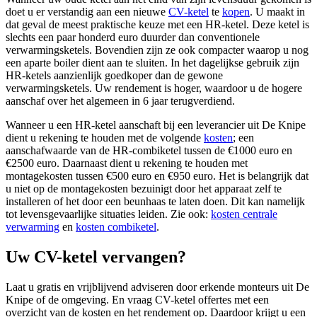
doet u er verstandig aan een nieuwe
CV-ketel
te
kopen
. U maakt in
dat geval de meest praktische keuze met een HR-ketel. Deze ketel is
slechts een paar honderd euro duurder dan conventionele
verwarmingsketels. Bovendien zijn ze ook compacter waarop u nog
een aparte boiler dient aan te sluiten. In het dagelijkse gebruik zijn
HR-ketels aanzienlijk goedkoper dan de gewone
verwarmingsketels. Uw rendement is hoger, waardoor u de hogere
aanschaf over het algemeen in 6 jaar terugverdiend.
Wanneer u een HR-ketel aanschaft bij een leverancier uit De Knipe
dient u rekening te houden met de volgende
kosten
; een
aanschafwaarde van de HR-combiketel tussen de €1000 euro en
€2500 euro. Daarnaast dient u rekening te houden met
montagekosten tussen €500 euro en €950 euro. Het is belangrijk dat
u niet op de montagekosten bezuinigt door het apparaat zelf te
installeren of het door een beunhaas te laten doen. Dit kan namelijk
tot levensgevaarlijke situaties leiden. Zie ook:
kosten centrale
verwarming
en
kosten combiketel
.
Uw CV-ketel vervangen?
Laat u gratis en vrijblijvend adviseren door erkende monteurs uit De
Knipe of de omgeving. En vraag CV-ketel offertes met een
overzicht van de kosten en het rendement op. Daardoor krijgt u een