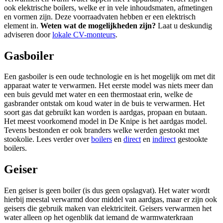
ook elektrische boilers, welke er in vele inhoudsmaten, afmetingen
en vormen zijn. Deze voorraadvaten hebben er een elektrisch
element in.
Weten wat de mogelijkheden zijn?
Laat u deskundig
adviseren door
lokale CV-monteurs
.
Gasboiler
Een gasboiler is een oude technologie en is het mogelijk om met dit
apparaat water te verwarmen. Het eerste model was niets meer dan
een buis gevuld met water en een thermostaat erin, welke de
gasbrander ontstak om koud water in de buis te verwarmen. Het
soort gas dat gebruikt kan worden is aardgas, propaan en butaan.
Het meest voorkomend model in De Knipe is het aardgas model.
Tevens bestonden er ook branders welke werden gestookt met
stookolie. Lees verder over
boilers
en
direct
en
indirect
gestookte
boilers.
Geiser
Een geiser is geen boiler (is dus geen opslagvat). Het water wordt
hierbij meestal verwarmd door middel van aardgas, maar er zijn ook
geisers die gebruik maken van elektriciteit. Geisers verwarmen het
water alleen op het ogenblik dat iemand de warmwaterkraan