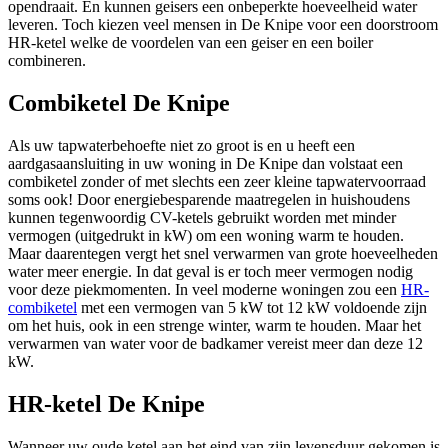
opendraait. En kunnen geisers een onbeperkte hoeveelheid water
leveren. Toch kiezen veel mensen in De Knipe voor een doorstroom
HR-ketel welke de voordelen van een geiser en een boiler
combineren.
Combiketel De Knipe
Als uw tapwaterbehoefte niet zo groot is en u heeft een
aardgasaansluiting in uw woning in De Knipe dan volstaat een
combiketel zonder of met slechts een zeer kleine tapwatervoorraad
soms ook! Door energiebesparende maatregelen in huishoudens
kunnen tegenwoordig CV-ketels gebruikt worden met minder
vermogen (uitgedrukt in kW) om een woning warm te houden.
Maar daarentegen vergt het snel verwarmen van grote hoeveelheden
water meer energie. In dat geval is er toch meer vermogen nodig
voor deze piekmomenten. In veel moderne woningen zou een
HR-
combiketel
met een vermogen van 5 kW tot 12 kW voldoende zijn
om het huis, ook in een strenge winter, warm te houden. Maar het
verwarmen van water voor de badkamer vereist meer dan deze 12
kW.
HR-ketel De Knipe
Wanneer uw oude ketel aan het eind van zijn levensduur gekomen is