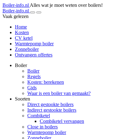
Boiler-info.nl
Alles wat je moet weten over boilers!
Boiler-info.nl
Vaak gelezen
Home
Kosten
CV ketel
Warmtepomp boiler
Zonneboiler
Ontvangen offertes
Boiler
Boiler
Regels
Kosten: berekenen
Gids
Waar is een boiler van gemaakt?
Soorten
Direct gestookte boilers
Indirect gestookte boilers
Combiketel
Combiketel vervangen
Close in boilers
Warmtepomp boiler
Zonneboiler